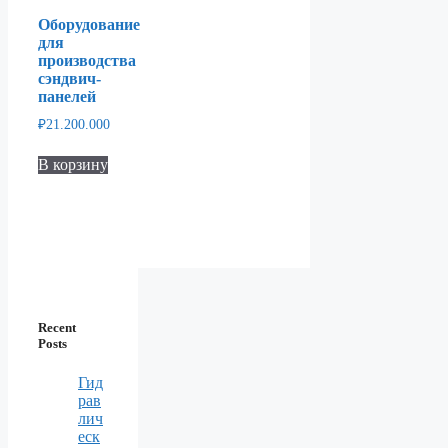
Оборудование
для
производства
сэндвич-
панелей
₽
21.200.000
В корзину
Recent
Posts
Гид
рав
лич
еск