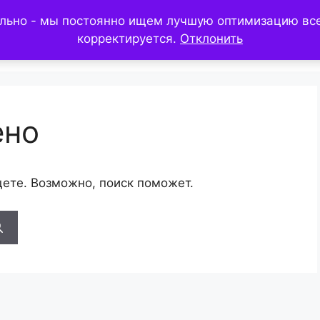
льно - мы постоянно ищем лучшую оптимизацию всех
ГЛАВНАЯ
БЛОГ
ПРОДУКЦИЯ
ДОСТ
корректируется.
Отклонить
ено
щете. Возможно, поиск поможет.